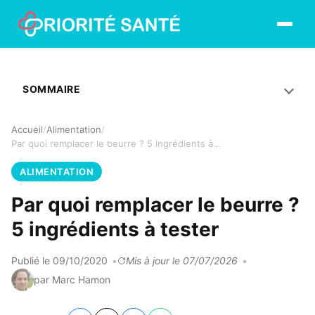
Ouvrir le
SOMMAIRE
Accueil
Alimentation
Par quoi remplacer le beurre ? 5 ingrédients à tester
ALIMENTATION
Par quoi remplacer le beurre ?
5 ingrédients à tester
Publié le 09/10/2020
Mis à jour le 07/07/2026
par Marc Hamon